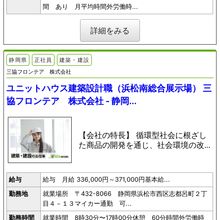
間 あり 月平均時間外労働時...
詳細をみる
静岡県
正社員
建築・建設
三協フロンテア 株式会社
ユニットハウス建築設計職（浜松南総合展示場） 三
協フロンテア 株式会社 - 静岡...
【会社の特長】 循環型社会に根ざし
た商品の開発を通じ、社会環境の改...
給与
給与 月給 336,000円～371,000円基本給...
勤務地
就業場所 〒432-8066 静岡県浜松市西区志都呂町２丁
目４－１３マイカー通勤 可...
勤務時間
就業時間 8時30分〜17時00分休憩 60分時間外労働時