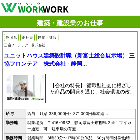
建築・建設業のお仕事
静岡県
正社員
建築・建設
三協フロンテア 株式会社
ユニットハウス建築設計職（新富士総合展示場） 三
協フロンテア 株式会社 - 静岡...
【会社の特長】 循環型社会に根ざし
た商品の開発を通じ、社会環境の改...
給与
給与 月給 336,000円～371,000円基本給...
勤務地
就業場所 〒416-0932 静岡県富士市柳島２番１マイカ
ー通勤 可 駐車場の有無 ...
勤務時間
就業時間 8時30分〜17時00分休憩 60分時間外労働時