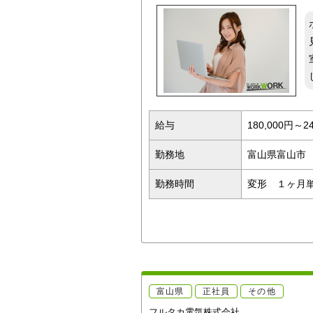
給与
180,000円～2
勤務地
富山県富山市
勤務時間
変形 １ヶ月単位
富山県
正社員
その他
フルタカ電気株式会社