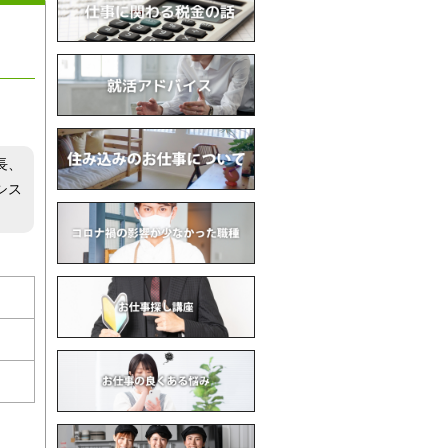
長、
シス