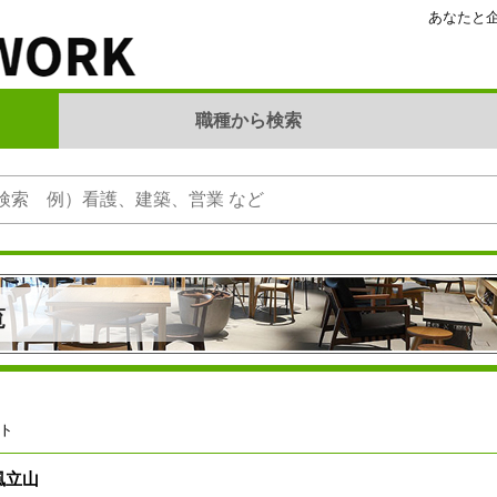
あなたと企
職種から検索
覧
ト
風立山