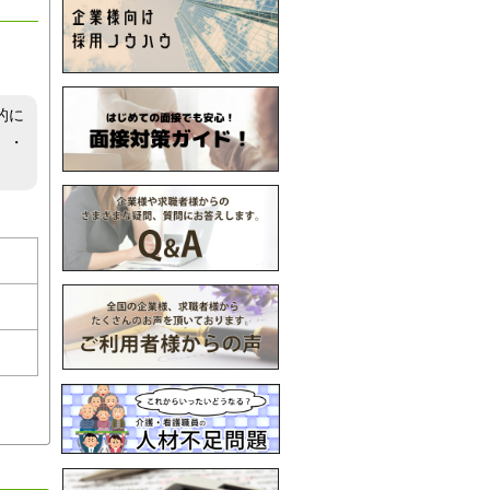
的に
。・