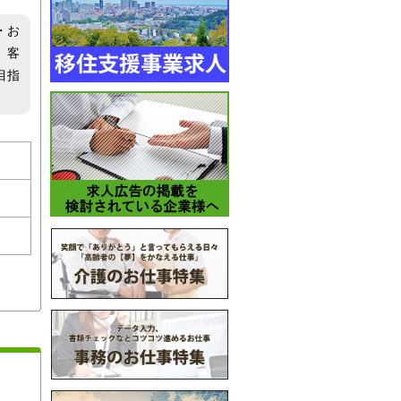
・お
、客
目指