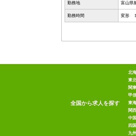
勤務地
富山県
勤務時間
変形 １
北
東
関
甲
全国から求人を探す
東
関
中
四
九