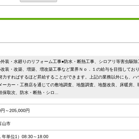
●外装・水廻りのリフォーム工事●防水・断熱工事、シロアリ等害虫駆除
●改装・改築、増築、増改築工事など業界Ｎｏ．１の給与を目指してお
努力すればするほど昇給することができます。上記の業務以外にも、ハ
メーカー・工務店を通じての敷地調査、地盤調査、地盤改良、床暖房、
担保取次、防水・断熱・シロ...
00円～205,000円
富山市
年単位1）08:30～18:00