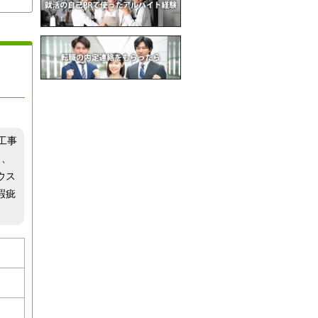
工事
り、
ウス
瑕疵