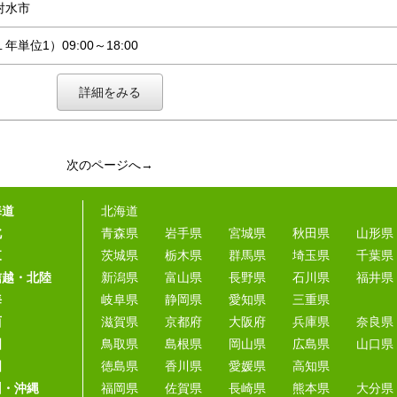
射水市
年単位1）09:00～18:00
詳細をみる
次のページへ→
海道
北海道
北
青森県
岩手県
宮城県
秋田県
山形県
東
茨城県
栃木県
群馬県
埼玉県
千葉県
信越・北陸
新潟県
富山県
長野県
石川県
福井県
海
岐阜県
静岡県
愛知県
三重県
西
滋賀県
京都府
大阪府
兵庫県
奈良県
国
鳥取県
島根県
岡山県
広島県
山口県
国
徳島県
香川県
愛媛県
高知県
州・沖縄
福岡県
佐賀県
長崎県
熊本県
大分県