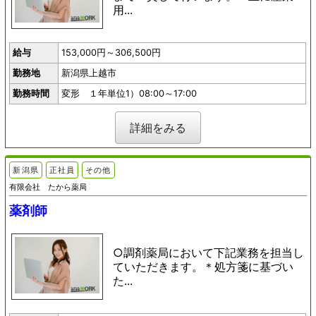
用...
給与
153,000円～306,500円
勤務地
新潟県上越市
勤務時間
変形 １年単位1）08:00～17:00
詳細をみる
新潟県
正社員
その他
有限会社 たから薬局
薬剤師
○調剤薬局において下記業務を担当し
ていただきます。＊処方箋に基づい
た...