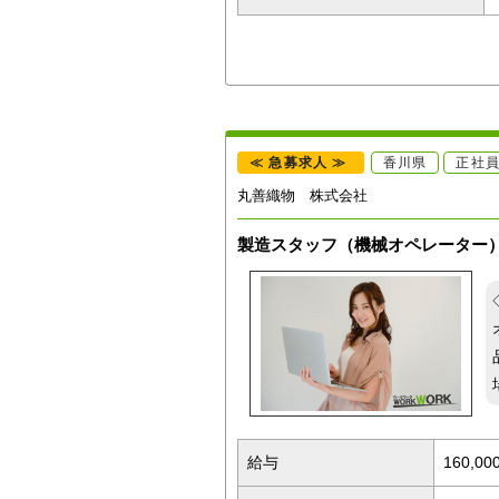
≪ 急募求人 ≫
香川県
正社
丸善織物 株式会社
製造スタッフ（機械オペレーター
給与
160,0