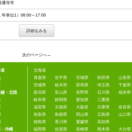
善通寺市
年単位1）08:00～17:00
詳細をみる
次のページへ→
海道
北海道
北
青森県
岩手県
宮城県
秋田県
山形県
東
茨城県
栃木県
群馬県
埼玉県
千葉県
信越・北陸
新潟県
富山県
長野県
石川県
福井県
海
岐阜県
静岡県
愛知県
三重県
西
滋賀県
京都府
大阪府
兵庫県
奈良県
国
鳥取県
島根県
岡山県
広島県
山口県
国
徳島県
香川県
愛媛県
高知県
州・沖縄
福岡県
佐賀県
長崎県
熊本県
大分県