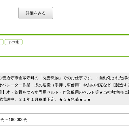
詳細をみる
員
その他
）
◇善通寺市金蔵寺町の「丸善織物」でのお仕事です。・自動化された織
オペレーター作業・糸の運搬（手押し車使用）や糸の補充など【製造す
品】木・鉄骨をつるす専用ベルト・作業服用のベルト等★当社敷地内に
場増設中。３１年１月稼働予定。★☆★急募★☆★
00円～180,000円