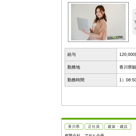
給与
120,00
勤務地
香川県
勤務時間
1）08:5
香川県
正社員
建築・建設
有限会社 アサヒ企画