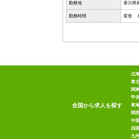
勤務地
香川県
勤務時間
変形 １
北
東
関
甲
全国から求人を探す
東
関
中
四
九