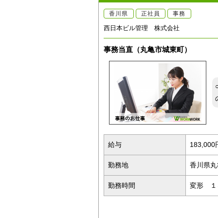
香川県
正社員
事務
西日本ビル管理 株式会社
事務当直（丸亀市城東町）
給与
183,00
勤務地
香川県丸
勤務時間
変形 １ヶ