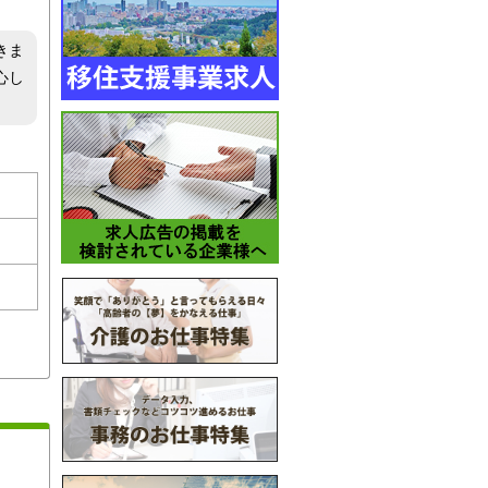
きま
心し