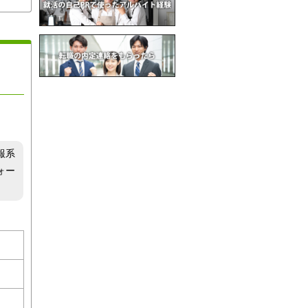
報系
ォー