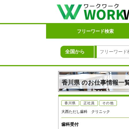
フリーワード検索
香川県 のお仕事情報一
香川県
正社員
その他
大西ただし歯科 クリニック
歯科受付